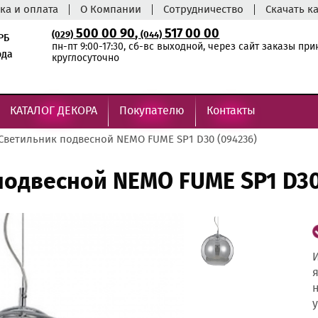
ка и оплата
О Компании
Сотрудничество
Скачать к
500 00 90
,
517 00 00
(029)
(044)
РБ
пн-пт 9:00-17:30, сб-вс выходной, через сайт заказы пр
ода
круглосуточно
КАТАЛОГ ДЕКОРА
Покупателю
Контакты
Светильник подвесной NEMO FUME SP1 D30 (094236)
подвесной NEMO FUME SP1 D30
И
я
н
у