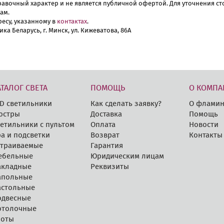
авочный характер и не является публичной офертой. Для уточнения сто
ам.
есу, указанному в
контактах
.
ика Беларусь, г. Минск, ул. Кижеватова, 86А
АТАЛОГ СВЕТА
ПОМОЩЬ
О КОМПА
D cветильники
Как сделать заявку?
О фламин
юстры
Доставка
Помощь
етильники с пультом
Оплата
Новости
а и подсветки
Возврат
Контакты
страиваемые
Гарантия
ебельные
Юридическим лицам
акладные
Реквизиты
апольные
астольные
одвесные
отолочные
поты