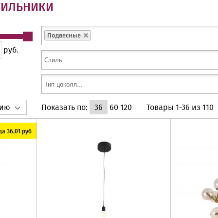
ТИЛЬНИКИ
Подвесные
руб.
нию
Показать по:
36
60
120
Товары
1-36
из
110
а 36.01 руб