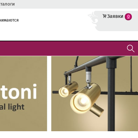
аталоги
Заявки
0
инимаются