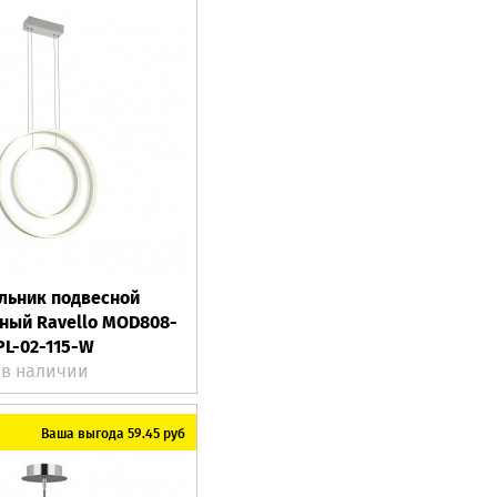
льник подвесной
ный Ravello MOD808-
PL-02-115-W
в наличии
Ваша выгода 59.45 руб