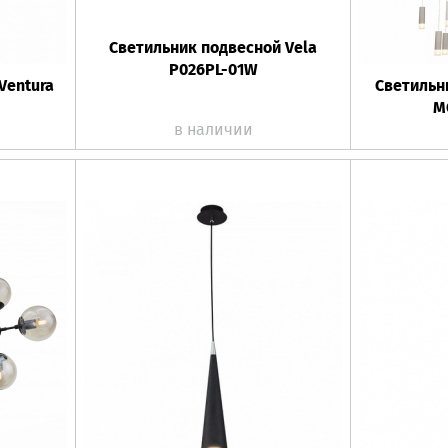
Светильник подвесной Vela
P026PL-01W
Ventura
Светильн
M
в наличии