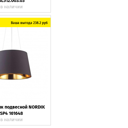
SL512.003.03
в наличии
Ваша выгода 238.2 руб
ик подвесной NORDIK
SP4 161648
в наличии