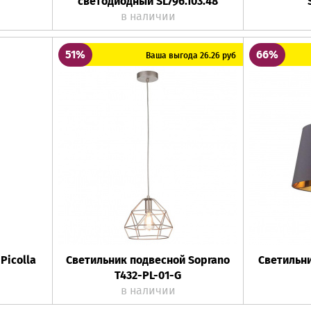
светодиодный SL796.103.48
в наличии
51%
66%
Ваша выгода 26.26 руб
Picolla
Светильник подвесной Soprano
Светильн
T432-PL-01-G
в наличии