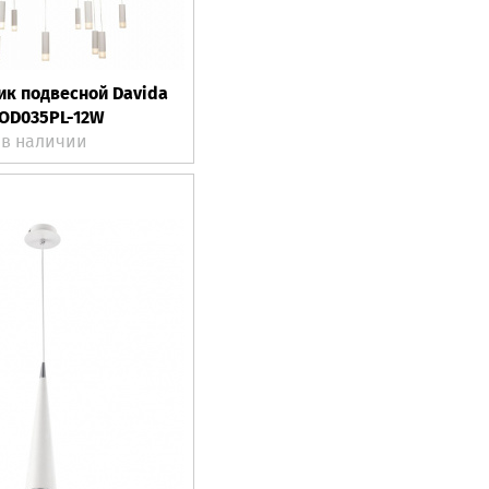
ик подвесной Davida
OD035PL-12W
в наличии