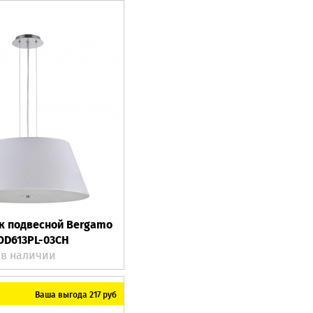
к подвесной Bergamo
D613PL-03CH
в наличии
Ваша выгода 217 руб