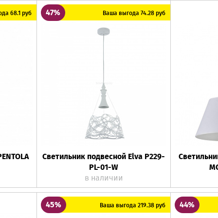
47%
да 68.1 руб
Ваша выгода 74.28 руб
PENTOLA
Светильник подвесной Elva P229-
Светильни
PL-01-W
MO
в наличии
45%
44%
Ваша выгода 219.38 руб