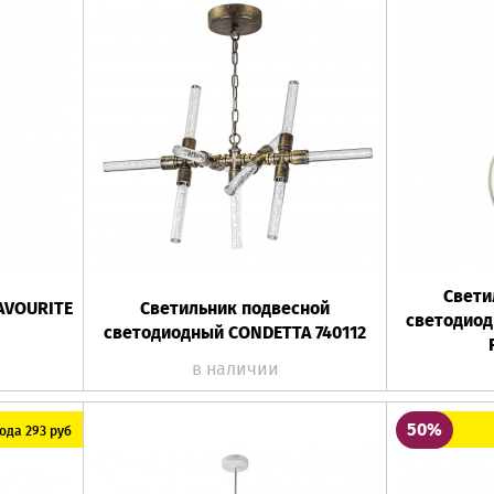
Свети
AVOURITE
Светильник подвесной
светодиод
светодиодный CONDETTA 740112
в наличии
50%
ода 293 руб