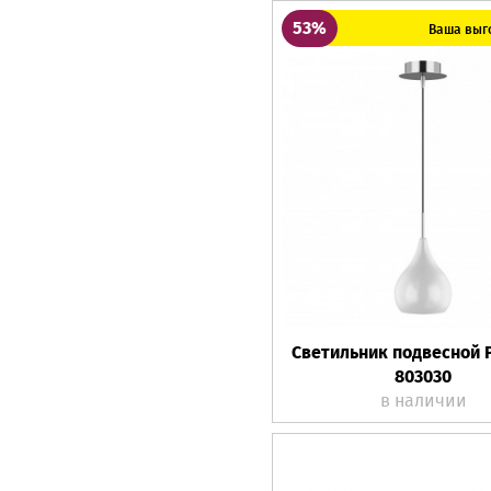
53%
Ваша выго
Светильник подвесной 
803030
в наличии