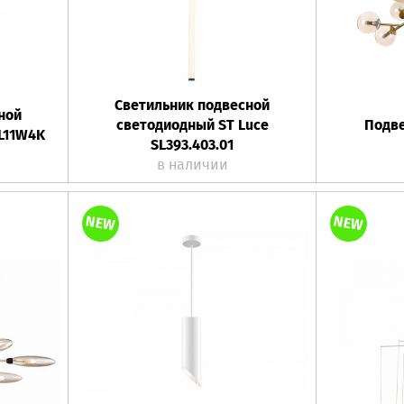
Светильник подвесной
ной
светодиодный ST Luce
Подве
L11W4K
SL393.403.01
в наличии
NEW
NEW