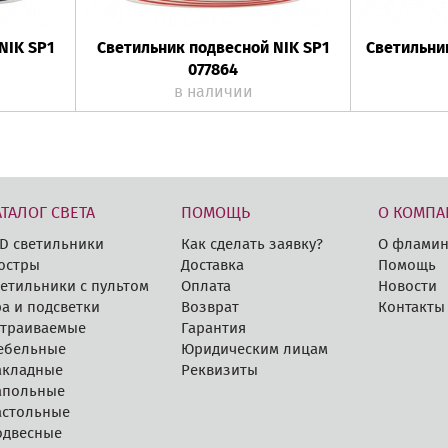
NIK SP1
Светильник подвесной NIK SP1
Светильни
077864
в наличии
АТАЛОГ СВЕТА
ПОМОЩЬ
О КОМПА
D cветильники
Как сделать заявку?
О фламин
юстры
Доставка
Помощь
етильники с пультом
Оплата
Новости
а и подсветки
Возврат
Контакты
страиваемые
Гарантия
ебельные
Юридическим лицам
акладные
Реквизиты
апольные
астольные
одвесные