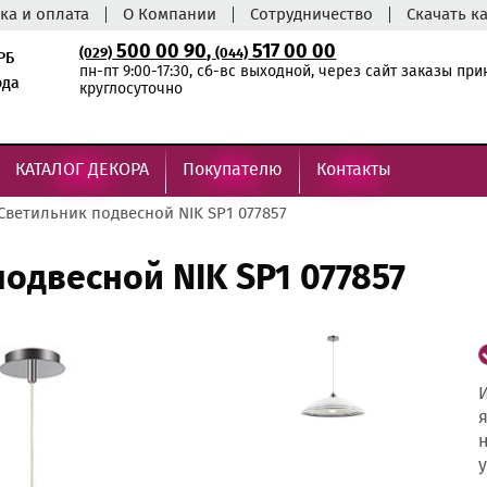
ка и оплата
О Компании
Сотрудничество
Скачать к
500 00 90
,
517 00 00
(029)
(044)
РБ
пн-пт 9:00-17:30, сб-вс выходной, через сайт заказы пр
ода
круглосуточно
КАТАЛОГ ДЕКОРА
Покупателю
Контакты
Светильник подвесной NIK SP1 077857
одвесной NIK SP1 077857
И
я
н
у