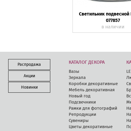
Светильник подвесной 
077857
в наличии
КАТАЛОГ ДЕКОРА
К
Распродажа
Вазы
LE
Акции
Зеркала
Л
Коробки декоративные
Св
Новинки
Мебель декоративная
Бр
Новый год
В
Подсвечники
М
Рамки для фотографий
Н
Репродукции
Н
Сувениры
Н
Цветы декоративные
П