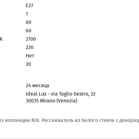
E27
1
60
60
K
2700
220
Нет
20
24 месяца
Ideal Lux - via Taglio Destro, 32
30035 Mirano (Venezia)
з коллекции NIK. Рассеиватель из белого стекла с декор