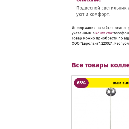
Подвесной светильник 
уют и комфорт.
Информация на сайте носит спр
указанным в
контактах
телефон
Товар можно приобрести по адр
ООО "Евролайт", 220024, Республ
Все товары колл
63%
Ваша выго