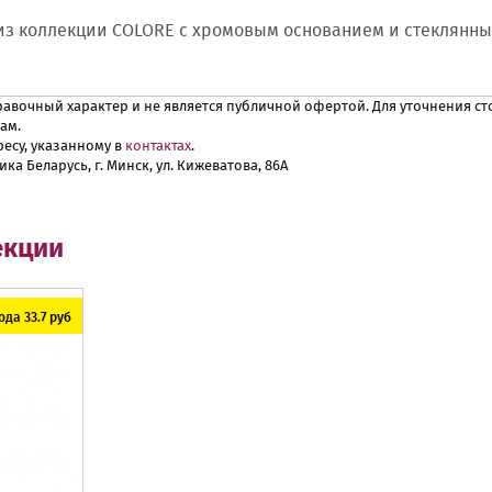
из коллекции COLORE с хромовым основанием и стеклянн
авочный характер и не является публичной офертой. Для уточнения сто
ам.
есу, указанному в
контактах
.
ика Беларусь, г. Минск, ул. Кижеватова, 86А
екции
да 33.7 руб