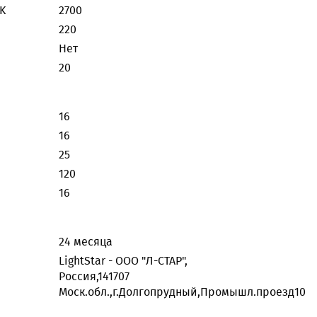
K
2700
220
Нет
20
16
16
25
120
16
24 месяца
LightStar - ООО "Л-СТАР",
Россия,141707
Моск.обл.,г.Долгопрудный,Промышл.проезд10