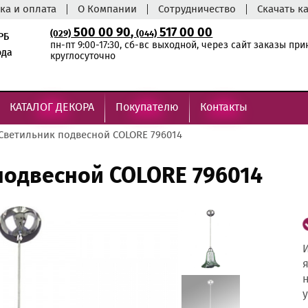
ка и оплата
О Компании
Сотрудничество
Скачать к
500 00 90
,
517 00 00
(029)
(044)
РБ
пн-пт 9:00-17:30, сб-вс выходной, через сайт заказы пр
ода
круглосуточно
КАТАЛОГ ДЕКОРА
Покупателю
Контакты
Светильник подвесной COLORE 796014
подвесной COLORE 796014
И
я
н
у