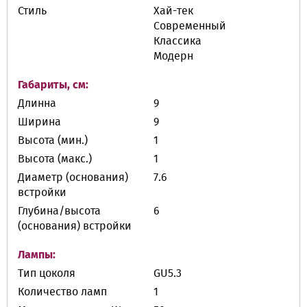
Стиль
Хай-тек
Современный
Классика
Модерн
Габариты, см:
Длинна
9
Ширина
9
Высота (мин.)
1
Высота (макс.)
1
Диаметр (основания)
7.6
встройки
Глубина/высота
6
(основания) встройки
Лампы:
Тип цоколя
GU5.3
Количество ламп
1