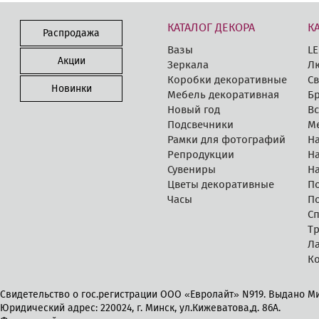
КАТАЛОГ ДЕКОРА
К
Распродажа
Вазы
LE
Акции
Зеркала
Л
Коробки декоративные
Св
Новинки
Мебель декоративная
Бр
Новый год
В
Подсвечники
М
Рамки для фотографий
Н
Репродукции
Н
Сувениры
Н
Цветы декоративные
П
Часы
П
С
Т
Л
К
Свидетельство о гос.регистрации ООО «Евролайт» N919. Выдано Ми
Юридический адрес: 220024, г. Минск, ул.Кижеватова,д. 86А.