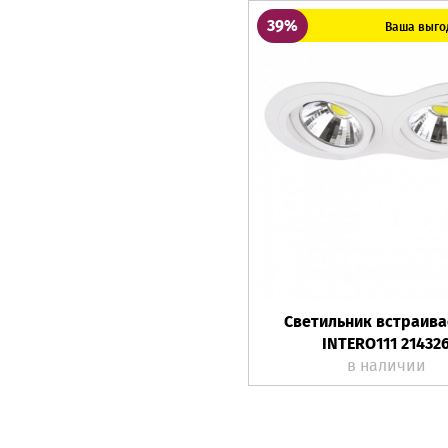
39%
Ваша выгод
Светильник встраив
INTERO111 21432
в наличии