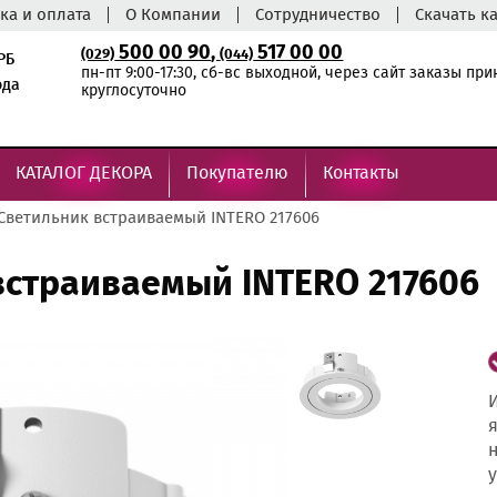
ка и оплата
О Компании
Сотрудничество
Скачать к
500 00 90
,
517 00 00
(029)
(044)
РБ
пн-пт 9:00-17:30, сб-вс выходной, через сайт заказы пр
ода
круглосуточно
КАТАЛОГ ДЕКОРА
Покупателю
Контакты
Светильник встраиваемый INTERO 217606
встраиваемый INTERO 217606
И
я
н
у