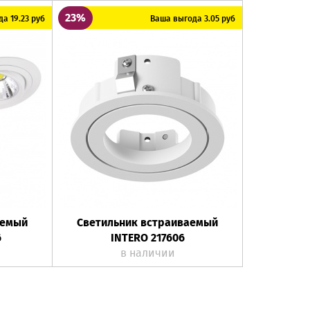
23%
а 19.23 руб
Ваша выгода 3.05 руб
аемый
Светильник встраиваемый
6
INTERO 217606
в наличии