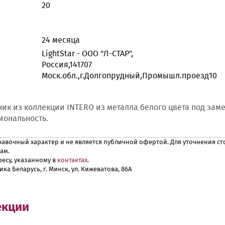
20
24 месяца
LightStar - ООО "Л-СТАР",
Россия,141707
Моск.обл.,г.Долгопрудный,Промышл.проезд10
к из коллекции INTERO из металла белого цвета под зам
иональность.
авочный характер и не является публичной офертой. Для уточнения сто
ам.
есу, указанному в
контактах
.
ика Беларусь, г. Минск, ул. Кижеватова, 86А
екции