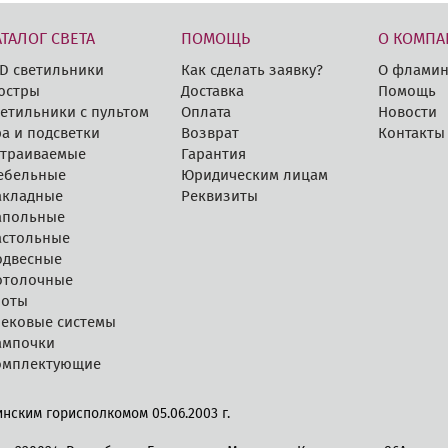
АТАЛОГ СВЕТА
ПОМОЩЬ
О КОМПА
D cветильники
Как сделать заявку?
О фламин
юстры
Доставка
Помощь
етильники с пультом
Оплата
Новости
а и подсветки
Возврат
Контакты
страиваемые
Гарантия
ебельные
Юридическим лицам
акладные
Реквизиты
апольные
астольные
одвесные
отолочные
поты
рековые системы
ампочки
омплектующие
нским горисполкомом 05.06.2003 г.