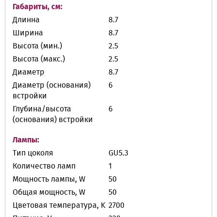
Габариты, см:
Длинна
8.7
Ширина
8.7
Высота (мин.)
2.5
Высота (макс.)
2.5
Диаметр
8.7
Диаметр (основания)
6
встройки
Глубина/высота
6
(основания) встройки
Лампы:
Тип цоколя
GU5.3
Количество ламп
1
Мощность лампы, W
50
Общая мощность, W
50
Цветовая температура, K
2700