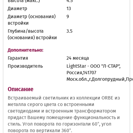
Высота (макс.)
4.5
Диаметр
13
Диаметр (основания)
9
встройки
Глубина/высота
3.5
(основания) встройки
Дополнительно:
Гарантия
24 месяца
Производитель
LightStar - ООО "Л-СТАР",
Россия,141707
Моск.обл.,г.Долгопрудный,П
Описание
Встраиваемый светильник из коллекции ORBE из
металла серого цвета со встроенными
светодиодами и встроенным трансформатором
придаст Вашему помещение функциональность и
стиль. Угол поворота по горизонтали 60°, угол
поворота по вертикали 360°.