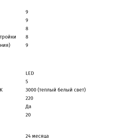
9
9
8
стройки
8
ния)
9
LED
5
K
3000 (теплый белый свет)
220
Да
20
24 месяца