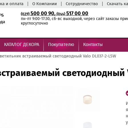
ка и оплата
О Компании
Сотрудничество
Скачать к
500 00 90
,
517 00 00
(029)
(044)
РБ
пн-пт 9:00-17:30, сб-вс выходной, через сайт заказы пр
ода
круглосуточно
КАТАЛОГ ДЕКОРА
Покупателю
Контакты
ветильник встраиваемый светодиодный Valo DL037-2-L5W
встраиваемый светодиодный 
И
я
н
у