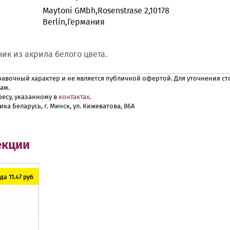
Maytoni GMbh,Rosenstrase 2,10178
Berlin,Германия
ик из акрила белого цвета.
авочный характер и не является публичной офертой. Для уточнения сто
ам.
есу, указанному в
контактах
.
ика Беларусь, г. Минск, ул. Кижеватова, 86А
екции
а 11.47 руб