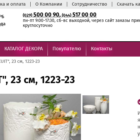
ка и оплата
О Компании
Сотрудничество
Скачать к
500 00 90
,
517 00 00
(029)
(044)
РБ
пн-пт 9:00-17:30, сб-вс выходной, через сайт заказы пр
ода
круглосуточно
КАТАЛОГ ДЕКОРА
Покупателю
Контакты
UIT", 23 см, 1223-23
", 23 см, 1223-23
И
я
н
у