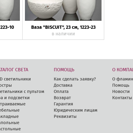
1223-10
Ваза "BISCUIT", 23 см, 1223-23
в наличии
АТАЛОГ СВЕТА
ПОМОЩЬ
О КОМПА
D cветильники
Как сделать заявку?
О фламин
юстры
Доставка
Помощь
етильники с пультом
Оплата
Новости
а и подсветки
Возврат
Контакты
страиваемые
Гарантия
ебельные
Юридическим лицам
акладные
Реквизиты
апольные
астольные